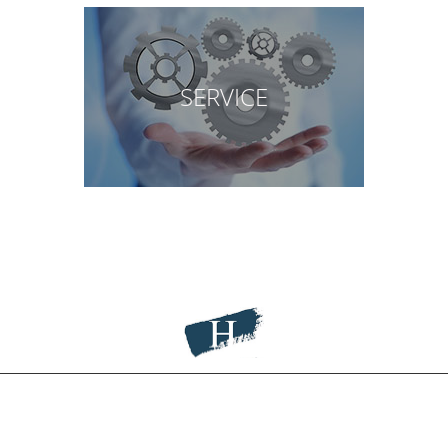
SERVICE
Hünnemeyer Malermeister
Bochumer Straße 90
44575 Castrop-Rauxel