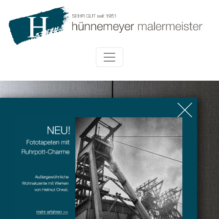
WILLKOMMEN
bei Ihrem Hand-in-HandWerksmeister®
mit dem Rundum-Sorglos-Service.