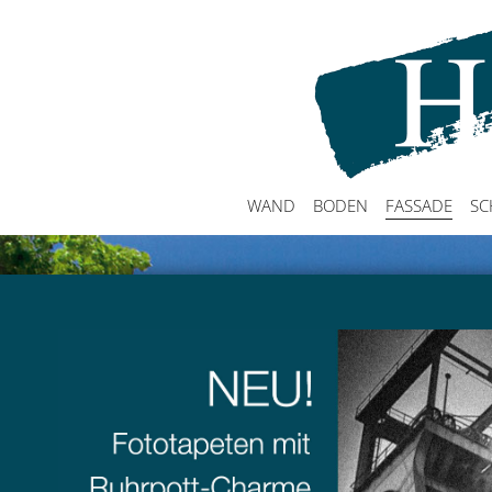
WAND
BODEN
FASSADE
SC