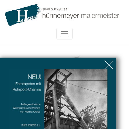
KONTAKT
ADRESSE
Hünnemeyer Malermeister
Bochumer Straße 90
44575 Castrop Rauxel
TELEFON
02305 - 92 29 13